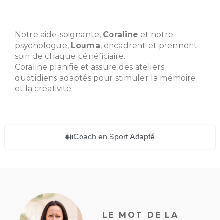
Aides soignantes & Psychologue
Notre aide-soignante,
Coraline
et notre
psychologue,
Louma
, encadrent et prennent
soin de chaque bénéficiaire.
Coraline planifie et assure des ateliers
quotidiens adaptés pour stimuler la mémoire
et la créativité.
Coach en Sport Adapté
L
E
M
O
T
D
E
L
A