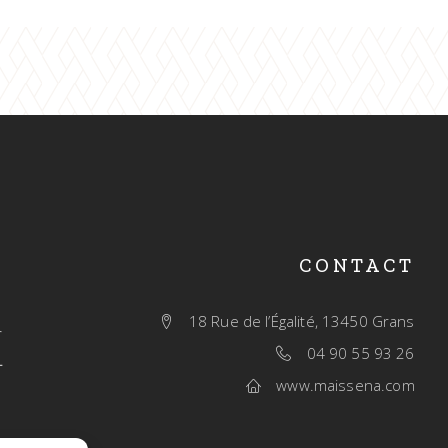
CONTACT
18 Rue de l’Égalité, 13450 Grans
04 90 55 93 26
www.maissena.com