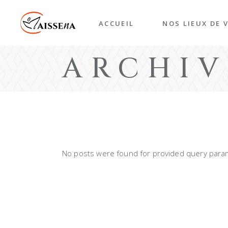
Skip
to
the
ACCUEIL
NOS LIEUX DE V
content
ARCHIV
Accueil de jour
EHPAD – Résidenc
médicalisée
Résidence autono
Espace Sport & Bi
Être
No posts were found for provided query para