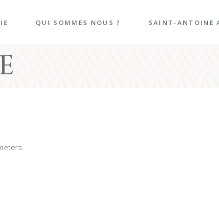
IE
QUI SOMMES NOUS ?
SAINT-ANTOINE 
E
e
mie
en-
meters.