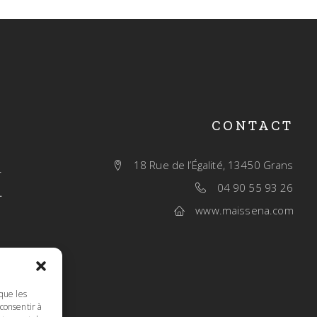
CONTACT
18 Rue de l’Égalité, 13450 Grans
04 90 55 93 26
www.maissena.com
e
u
.
 que les
 consentir à