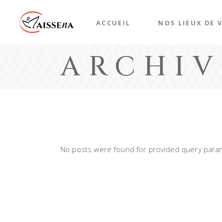
Skip
to
the
ACCUEIL
NOS LIEUX DE V
content
ARCHIV
Accueil de jour
EHPAD – Résidenc
médicalisée
Résidence autono
Espace Sport & Bi
Être
No posts were found for provided query para