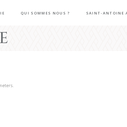
IE
QUI SOMMES NOUS ?
SAINT-ANTOINE 
E
e
mie
en-
meters.